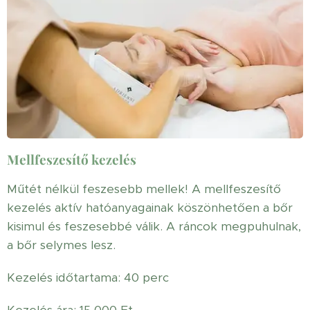
Mellfeszesítő kezelés
Műtét nélkül feszesebb mellek! A mellfeszesítő
kezelés aktív hatóanyagainak köszönhetően a bőr
kisimul és feszesebbé válik. A ráncok megpuhulnak,
a bőr selymes lesz.
Kezelés időtartama: 40 perc
Kezelés ára: 15 000 Ft