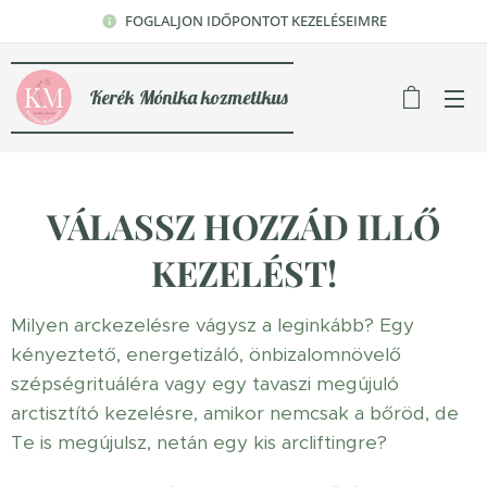
FOGLALJON IDŐPONTOT KEZELÉSEIMRE
Kerék Mónika kozmetikus
VÁLASSZ HOZZÁD ILLŐ
KEZELÉST!
Milyen arckezelésre vágysz a leginkább? Egy
kényeztető, energetizáló, önbizalomnövelő
szépségrituáléra vagy egy tavaszi megújuló
arctisztító kezelésre, amikor nemcsak a bőröd, de
Te is megújulsz, netán egy kis arcliftingre?