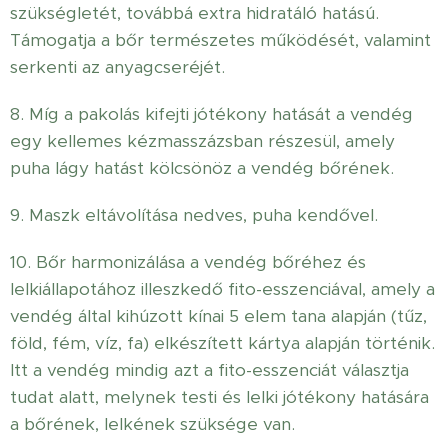
szükségletét, továbbá extra hidratáló hatású.
Támogatja a bőr természetes működését, valamint
serkenti az anyagcseréjét.
8. Míg a pakolás kifejti jótékony hatását a vendég
egy kellemes kézmasszázsban részesül, amely
puha lágy hatást kölcsönöz a vendég bőrének.
9. Maszk eltávolítása nedves, puha kendővel.
10. Bőr harmonizálása a vendég bőréhez és
lelkiállapotához illeszkedő fito-esszenciával, amely a
vendég által kihúzott kínai 5 elem tana alapján (tűz,
föld, fém, víz, fa) elkészített kártya alapján történik.
Itt a vendég mindig azt a fito-esszenciát választja
tudat alatt, melynek testi és lelki jótékony hatására
a bőrének, lelkének szüksége van.