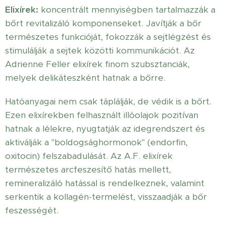
Elixírek:
koncentrált mennyiségben tartalmazzák a
bőrt revitalizáló komponenseket. Javítják a bőr
természetes funkcióját, fokozzák a sejtlégzést és
stimulálják a sejtek közötti kommunikációt. Az
Adrienne Feller elixírek finom szubsztanciák,
melyek delikáteszként hatnak a bőrre.
Hatóanyagai nem csak táplálják, de védik is a bőrt.
Ezen elixírekben felhasznált illóolajok pozitívan
hatnak a lélekre, nyugtatják az idegrendszert és
aktiválják a "boldogsághormonok" (endorfin,
oxitocin) felszabadulását. Az A.F. elixírek
természetes arcfeszesítő hatás mellett,
remineralizáló hatással is rendelkeznek, valamint
serkentik a kollagén-termelést, visszaadják a bőr
feszességét.