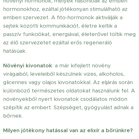
növényi hormonok, melyek hasonlóak az emberi
hormonokhoz, ezáltal jótékonyan stimulálható az
emberi szervezet. A fito-hormonok aktiválják a
sejtek közötti kommunikációt, életre keltik a
passzív funkciókat, energiával, életerővel töltik meg
az élő szervezetet ezáltal erős regeneráló
hatásúak.
Növényi kivonatok
: a már kifejlett növény
virágaiból, leveleiből készülnek vizes, alkoholos,
glicerines vagy olajos kivonatokkal. Az eljárás során
különböző természetes oldatokat használunk fel. A
növényekből nyert kivonatok csodálatos módon
szépítik az embert. Szépséget, gyógyulást adnak a
bőrnek.
Milyen jótékony hatással van az elixír a bőrünkre?