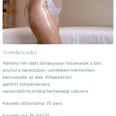
Testtekercselés
Néhány hét alatt látványosan feszesedik a bőr,
enyhül a narancsbőr, centikben mérhetően
karcsúsodik az alak. Kifejezetten
ajánlott zsírpárnárnára,
narancsbőrre,striára/terhességi csíkokra.
Kezelés időtartama: 75 perc
Kezelés ára: 18 000 Ft