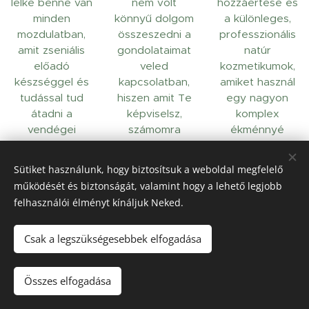
lelke benne van
nem volt
hozzáértése és
minden
könnyű dolgom
a különleges,
mozdulatban,
összeszedni a
professzionális
amit zseniális
gondolataimat
natúr
előadó
veled
kozmetikumok,
készséggel és
kapcsolatban,
amiket használ
tudással tud
hiszen amit Te
egy nagyon
átadni a
képviselsz,
komplex
vendégei
számomra
ékménnyé
részére.
leírhatatlan.
teszik a
Pótolhatatlan
Nagyon
kozmetikai
Sütiket használunk, hogy biztosítsuk a weboldal megfelelő
érték mindaz,
szerencsésnek
kezelést. Móni
működését és biztonságát, valamint hogy a lehető legjobb
amit képvisel. "
érzem magam,
mindig
felhasználói élményt kínáljuk Neked.
hogy
maximálisan
Ildikó
megismerhettel
ráhangolódik a
Csak a legszükségesebbek elfogadása
ek és nemcsak
vendégére,
vendégedként,
mindig tudja,
hanem
épp mire van
Összes elfogadása
szakmabeliként
szükséged.
is átélhettem
Nyugodt, lazító