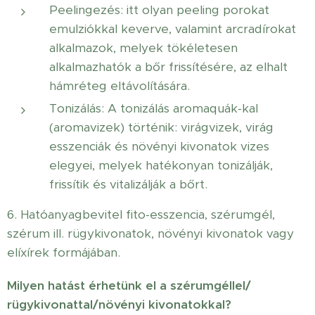
Peelingezés: itt olyan peeling porokat
emulziókkal keverve, valamint arcradírokat
alkalmazok, melyek tökéletesen
alkalmazhatók a bőr frissítésére, az elhalt
hámréteg eltávolítására.
Tonizálás: A tonizálás aromaquák-kal
(aromavizek) történik: virágvizek, virág
esszenciák és növényi kivonatok vizes
elegyei, melyek hatékonyan tonizálják,
frissítik és vitalizálják a bőrt.
6. Hatóanyagbevitel fito-esszencia, szérumgél,
szérum ill. rügykivonatok, növényi kivonatok vagy
elíxírek formájában.
Milyen hatást érhetünk el a szérumgéllel/
rügykivonattal/növényi kivonatokkal?