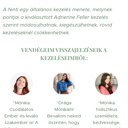
A fenti egy általános kezelés menete, melynek
pontjai a kiválasztott Adrienne Feller kezelés
szerint módosulhatnak, kiegészülhetnek, rövid
kezeléseknél csökkenhetnek.
VENDÉGEIM VISSZAJELZÉSEIK A
KEZELÉSEIMRŐL:
"Mónika
"Drága
"Mónika
Csodálatos
Mónikám!
holisztikus
Ember és kiváló
Bevallom neked
szemlélete,
szakember is! A
őszintén, hogy
kedvessége,