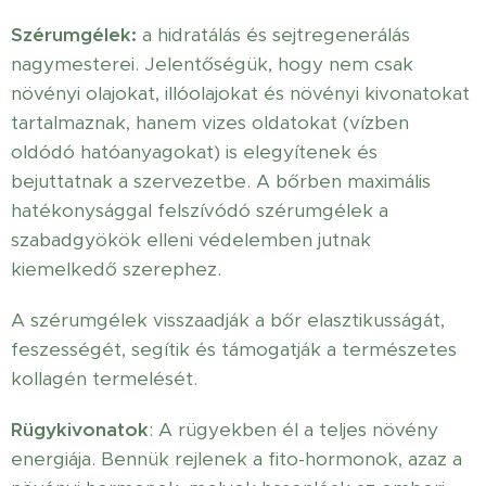
Szérumgélek:
a hidratálás és sejtregenerálás
nagymesterei. Jelentőségük, hogy nem csak
növényi olajokat, illóolajokat és növényi kivonatokat
tartalmaznak, hanem vizes oldatokat (vízben
oldódó hatóanyagokat) is elegyítenek és
bejuttatnak a szervezetbe. A bőrben maximális
hatékonysággal felszívódó szérumgélek a
szabadgyökök elleni védelemben jutnak
kiemelkedő szerephez.
A szérumgélek visszaadják a bőr elasztikusságát,
feszességét, segítik és támogatják a természetes
kollagén termelését.
Rügykivonatok
: A rügyekben él a teljes növény
energiája. Bennük rejlenek a fito-hormonok, azaz a