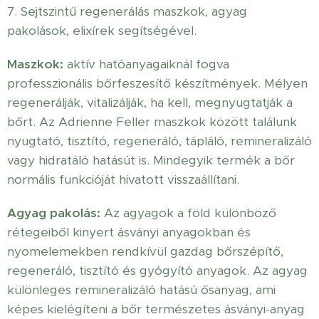
7. Sejtszintű regenerálás maszkok, agyag
pakolások, elixírek segítségével.
Maszkok:
aktív hatóanyagaiknál fogva
professzionális bőrfeszesítő készítmények. Mélyen
regenerálják, vitalizálják, ha kell, megnyugtatják a
bőrt. Az Adrienne Feller maszkok között találunk
nyugtató, tisztító, regeneráló, tápláló, remineralizáló
vagy hidratáló hatásút is. Mindegyik termék a bőr
normális funkcióját hivatott visszaállítani.
Agyag pakolás:
Az agyagok a föld különböző
rétegeiből kinyert ásványi anyagokban és
nyomelemekben rendkívül gazdag bőrszépítő,
regeneráló, tisztító és gyógyító anyagok. Az agyag
különleges remineralizáló hatású ősanyag, ami
képes kielégíteni a bőr természetes ásványi-anyag