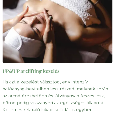
UP&UP arclifting kezelés
Ha azt a kezelést választod, egy intenzív
hatóanyag-bevitelben lesz részed, melynek során
az arcod érezhetően és látványosan feszes lesz,
bőröd pedig visszanyeri az egészséges állapotát.
Kellemes relaxáló kikapcsolódás is egyben!