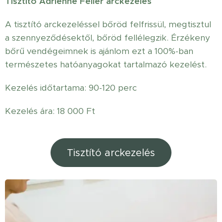
Tisztító Adrienne Feller arckezelés
A tisztító arckezeléssel bőröd felfrissül, megtisztul
a szennyeződésektől, bőröd fellélegzik. Érzékeny
bőrű vendégeimnek is ajánlom ezt a 100%-ban
természetes hatóanyagokat tartalmazó kezelést.
Kezelés időtartama: 90-120 perc
Kezelés ára: 18 000 Ft
Tisztító arckezelés