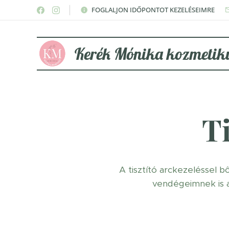
FOGLALJON IDŐPONTOT KEZELÉSEIMRE
Kerék Mónika kozmetik
Ti
A tisztító arckezeléssel b
vendégeimnek is a