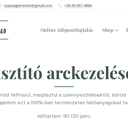
szepsegteremto@gmail.com
+36-20-451-4866
us
Online időpontfoglalás
Shop
Á
sztító arckezelé
őröd felfrissül, megtisztul a szennyeződésektől, bőröd
jánlom ezt a 100%-ban természetes hatóanyagokat ta
Időtartam: 90-120 perc