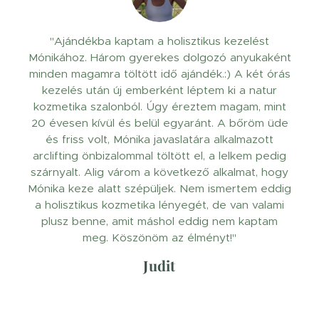
"Ajándékba kaptam a holisztikus kezelést
Mónikához. Három gyerekes dolgozó anyukaként
minden magamra töltött idő ajándék.:) A két órás
kezelés után új emberként léptem ki a natur
kozmetika szalonból. Úgy éreztem magam, mint
20 évesen kívül és belül egyaránt. A bőröm üde
és friss volt, Mónika javaslatára alkalmazott
arclifting önbizalommal töltött el, a lelkem pedig
szárnyalt. Alig várom a következő alkalmat, hogy
Mónika keze alatt szépüljek. Nem ismertem eddig
a holisztikus kozmetika lényegét, de van valami
plusz benne, amit máshol eddig nem kaptam
meg. Köszönöm az élményt!"
Judit