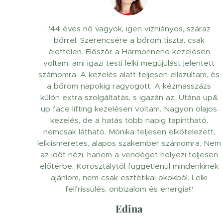
"44 éves nő vagyok, igen vízhiányos, száraz
bőrrel. Szerencsére a bőröm tiszta, csak
élettelen. Először a Harmonnene kezelésen
voltam, ami igazi testi lelki megújulást jelentett
számomra. A kezelés alatt teljesen ellazultam, és
a bőröm napokig ragyogott. A kézmasszázs
külön extra szolgáltatás, s igazán az. Utána up&
up face lifting kezelésen voltam. Nagyon olajos
kezelés, de a hatás több napig tapintható,
nemcsak látható. Mónika teljesen elkötelezett,
lelkiismeretes, alapos szakember számomra. Nem
az időt nézi, hanem a vendéget helyezi teljesen
előtérbe. Korosztálytól függetlenül mindenkinek
ajánlom, nem csak esztétikai okokból. Lelki
felfrissülés, önbizalom és energia!"
Edina