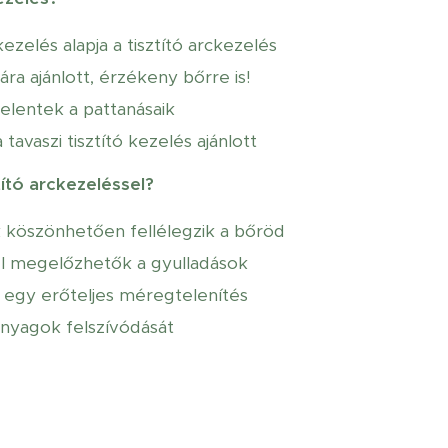
zelés alapja a tisztító arckezelés
ra ajánlott, érzékeny bőrre is!
jelentek a pattanásaik
tavaszi tisztító kezelés ajánlott
tító arckezeléssel?
ak köszönhetően fellélegzik a bőröd
sel megelőzhetők a gyulladások
l egy erőteljes méregtelenítés
anyagok felszívódását