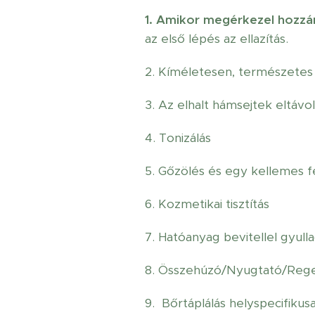
1. Amikor megérkezel hozzám
az első lépés az ellazítás.
2. Kíméletesen, természete
3. Az elhalt hámsejtek eltávol
4. Tonizálás
5. Gőzölés és egy kellemes f
6. Kozmetikai tisztítás
7. Hatóanyag bevitellel gyul
8. Összehúzó/Nyugtató/Regen
9. Bőrtáplálás helyspecifikus