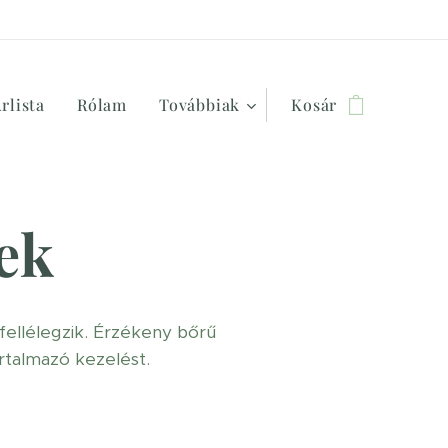
rlista
Rólam
Továbbiak
Kosár
sek
 fellélegzik. Érzékeny bőrű
rtalmazó kezelést.