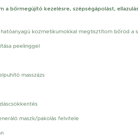
 a bőrmegújító kezelésre, szépségápolást, ellazulás
s hatóanyagú kozmetikumokkal megtisztítom bőröd a 
ítása peelinggel
elpuhító masszázs
ladáscsökkentés
eráló maszk/pakolás felvitele
an