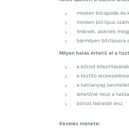
minden bőrápolás és ke
minden bőrtípus számá
tiniknek, akiknek meg
bármilyen bőrtípusra a 
Milyen hatás érhető el a tisz
a bőröd kitisztításán
a tisztító arckezelés
a hatóanyag bevitelle
lehetővé teszi a ható
bőröd hidratált lesz
Kezelés menete: