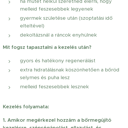
ha műtét nélkül szeretnéd elérni, hogy
melleid feszesebbek legyenek
gyermek születése után (szoptatási idő
elteltével)
dekoltázsnál a ráncok enyhülnek
Mit fogsz tapasztalni a kezelés után?
gyors és hatékony regenerálást
extra hidratálásnak köszönhetően a bőröd
selymes és puha lesz
melleid feszesebbek lesznek
Kezelés folyamata:
1. Amikor megérkezel hozzám a bőrmegújító
kezelésre, szépségápolást, ellazulást, és