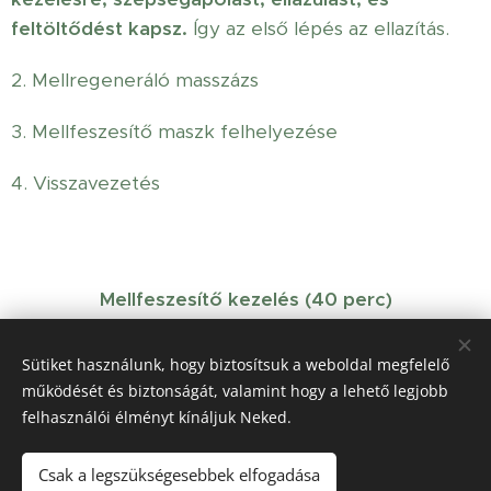
feltöltődést kapsz.
Így az első lépés az ellazítás.
2. Mellregeneráló masszázs
3. Mellfeszesítő maszk felhelyezése
4. Visszavezetés
Mellfeszesítő kezelés (40 perc)
Sütiket használunk, hogy biztosítsuk a weboldal megfelelő
Időpontot foglalok
működését és biztonságát, valamint hogy a lehető legjobb
felhasználói élményt kínáljuk Neked.
Csak a legszükségesebbek elfogadása