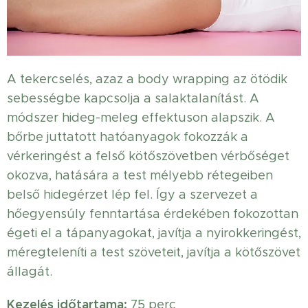
A tekercselés, azaz a body wrapping az ötödik
sebességbe kapcsolja a salaktalanítást. A
módszer hideg-meleg effektuson alapszik. A
bőrbe juttatott hatóanyagok fokozzák a
vérkeringést a felső kötőszövetben vérbőséget
okozva, hatására a test mélyebb rétegeiben
belső hidegérzet lép fel. Így a szervezet a
hőegyensúly fenntartása érdekében fokozottan
égeti el a tápanyagokat, javítja a nyirokkeringést,
méregteleníti a test szöveteit, javítja a kötőszövet
állagát.
Kezelés időtartama:
75 perc