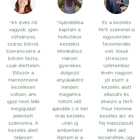
"44 éves nő
"Ajándékba
Ez a kezelés
vagyok, igen
kaptam a
férfi szemmel is
vízhiányos,
holisztikus
egyszerűen
száraz bőrrel.
kezelést
fenomenális
Szerencsére a
Mónikához.
volt. Kissé
bőröm tiszta,
Három
stresszes
csak élettelen.
gyerekes
üzletember
Először a
dolgozó
lévén nagyon
Harmonnene
anyukaként
jól esett a
kezelésen
minden
kezelés alatt
voltam, ami
magamra
ellazulni és
igazi testi lelki
töltött idő
élvezni a férfi
megújulást
ajándék.:) A két
Pour Homme
jelentett
órás kezelés
kezelés arc és
számomra. A
után új
fej masszázsát.
kezelés alatt
emberként
Mint akit
teljesen
léptem ki a
kicseréltek, úgy