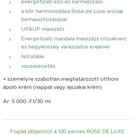
energetizáló kéz-és karmasszázs
a bőr harmonizálása Rose de Luxe arcolaj
bemasszírozásával
UP&UP masszázs
Energetizáló mandala masszázs rózsakvarc
és hegyikristály varázslatos erejével
hidratálás
visszavezetés
+ személyre szabottan meghatározott otthoni
ápoló krém (nappali vagy éjszakai krém)
Ár: 5 000.-Ft/30 ml
Foglalj időpontot a 120 perces ROSE DE LUXE