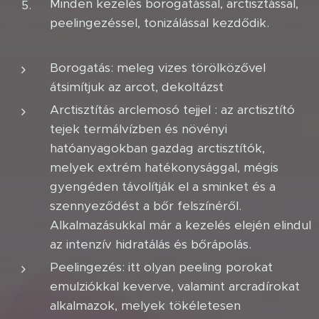
Minden kezelés borogatással, arctisztással,
peelingezéssel, tonizálással kezdődik.
Borogatás: meleg vizes törölközővel
átsimítjuk az arcot, dekoltázst
Arctisztítás arclemosó tejjel : az arctisztító
tejek termálvízben és növényi
hatóanyagokban gazdag arctisztítók,
melyek extrém hatékonysággal, mégis
gyengéden távolítják el a sminket és a
szennyeződést a bőr felszínéről.
Alkalmazásukkal már a kezelés elején elindul
az intenzív hidratálás és bőrápolás.
Peelingezés: itt olyan peeling porokat
emulziókkal keverve, valamint arcradírokat
alkalmazok, melyek tökéletesen