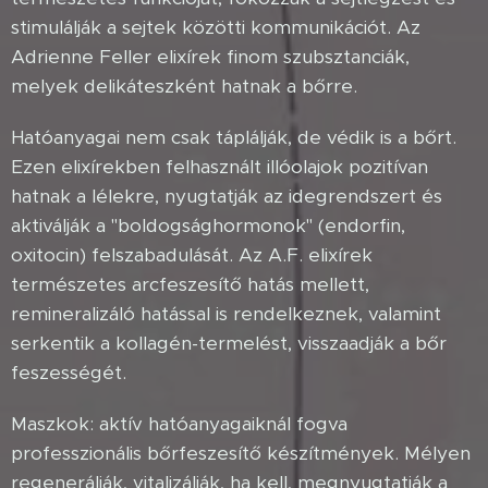
stimulálják a sejtek közötti kommunikációt. Az
Adrienne Feller elixírek finom szubsztanciák,
melyek delikáteszként hatnak a bőrre.
Hatóanyagai nem csak táplálják, de védik is a bőrt.
Ezen elixírekben felhasznált illóolajok pozitívan
hatnak a lélekre, nyugtatják az idegrendszert és
aktiválják a "boldogsághormonok" (endorfin,
oxitocin) felszabadulását. Az A.F. elixírek
természetes arcfeszesítő hatás mellett,
remineralizáló hatással is rendelkeznek, valamint
serkentik a kollagén-termelést, visszaadják a bőr
feszességét.
Maszkok: aktív hatóanyagaiknál fogva
professzionális bőrfeszesítő készítmények. Mélyen
regenerálják, vitalizálják, ha kell, megnyugtatják a