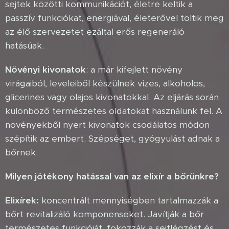
sejtek közötti kommunikációt, életre keltik a
passzív funkciókat, energiával, életerővel töltik meg
az élő szervezetet ezáltal erős regeneráló
hatásúak.
Növényi kivonatok
: a már kifejlett növény
virágaiból, leveleiből készülnek vizes, alkoholos,
glicerines vagy olajos kivonatokkal. Az eljárás során
különböző természetes oldatokat használunk fel. A
növényekből nyert kivonatok csodálatos módon
szépítik az embert. Szépséget, gyógyulást adnak a
bőrnek.
Milyen jótékony hatással van az elixír a bőrünkre?
Elixírek:
koncentrált mennyiségben tartalmazzák a
bőrt revitalizáló komponenseket. Javítják a bőr
természetes funkcióját, fokozzák a sejtlégzést és