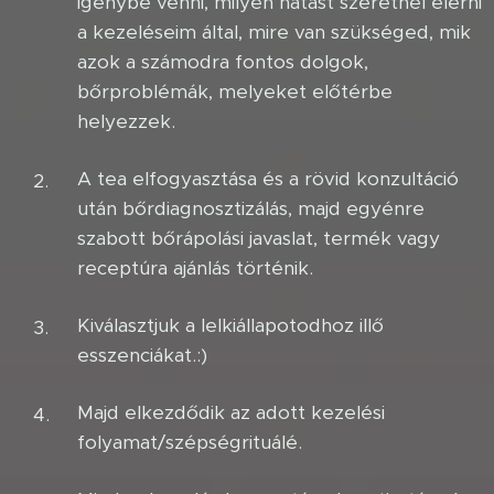
igénybe venni, milyen hatást szeretnél elérni
a kezeléseim által, mire van szükséged, mik
azok a számodra fontos dolgok,
bőrproblémák, melyeket előtérbe
helyezzek.
A tea elfogyasztása és a rövid konzultáció
után bőrdiagnosztizálás, majd egyénre
szabott bőrápolási javaslat, termék vagy
receptúra ajánlás történik.
Kiválasztjuk a lelkiállapotodhoz illő
esszenciákat.:)
Majd elkezdődik az adott kezelési
folyamat/szépségrituálé.