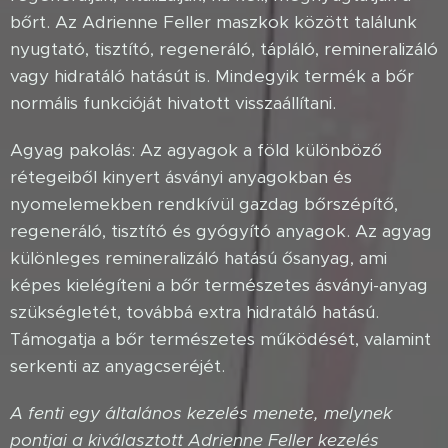
bőrt. Az Adrienne Feller maszkok között találunk
nyugtató, tisztító, regeneráló, tápláló, remineralizáló
vagy hidratáló hatásút is. Mindegyik termék a bőr
normális funkcióját hivatott visszaállítani.
Agyag pakolás: Az agyagok a föld különböző
rétegeiből kinyert ásványi anyagokban és
nyomelemekben rendkívül gazdag bőrszépítő,
regeneráló, tisztító és gyógyító anyagok. Az agyag
különleges remineralizáló hatású ősanyag, ami
képes kielégíteni a bőr természetes ásványi-anyag
szükségletét, továbbá extra hidratáló hatású.
Támogatja a bőr természetes működését, valamint
serkenti az anyagcseréjét.
A fenti egy általános kezelés menete, melynek
pontjai a kiválasztott Adrienne Feller kezelés