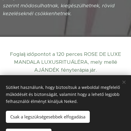
szerint módosulhatnak, kiegészülhetnek, rövid
kezeléseknél csökkenhetnek.
Foglalj időpontot a 120 perces ROSE DE LUXE
MANDALA LUXUSRITUÁLÉRA, mely mellé
AJÁNDÉK fényterápia jár.
Sütiket használunk, hogy biztosítsuk a weboldal megfelelő
Időpontfoglalás
működését és biztonságát, valamint hogy a lehető legjobb
felhasználói élményt kínáljuk Neked.
Csak a legszükségesebbek elfogadása
Holisztikus Kozmetika Budapesten