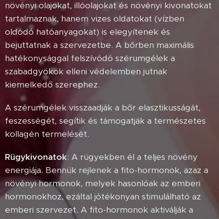
növényi olajokat, illóolajokat és növényi kivonatokat
tartalmaznak, hanem vizes oldatokat (vízben
oldódó hatóanyagokat) is elegyítenek és
bejuttatnak a szervezetbe. A bőrben maximális
hatékonysággal felszívódó szérumgélek a
szabadgyökök elleni védelemben jutnak
kiemelkedő szerephez.
A szérumgélek visszaadják a bőr elasztikusságát,
feszességét, segítik és támogatják a természetes
kollagén termelését.
Rügykivonatok
: A rügyekben él a teljes növény
energiája. Bennük rejlenek a fito-hormonok, azaz a
növényi hormonok, melyek hasonlóak az emberi
hormonokhoz, ezáltal jótékonyan stimulálható az
emberi szervezet. A fito-hormonok aktiválják a