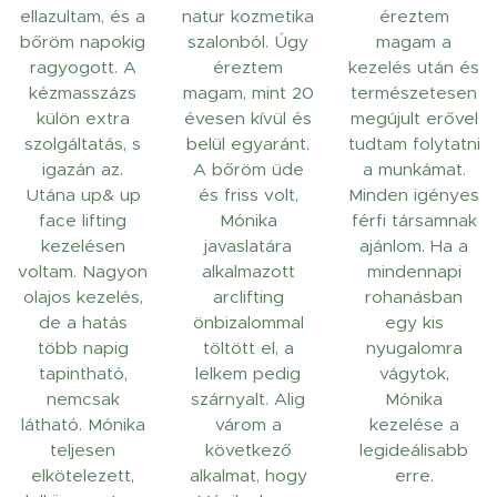
ellazultam, és a
natur kozmetika
éreztem
bőröm napokig
szalonból. Úgy
magam a
ragyogott. A
éreztem
kezelés után és
kézmasszázs
magam, mint 20
természetesen
külön extra
évesen kívül és
megújult erővel
szolgáltatás, s
belül egyaránt.
tudtam folytatni
igazán az.
A bőröm üde
a munkámat.
Utána up& up
és friss volt,
Minden igényes
face lifting
Mónika
férfi társamnak
kezelésen
javaslatára
ajánlom. Ha a
voltam. Nagyon
alkalmazott
mindennapi
olajos kezelés,
arclifting
rohanásban
de a hatás
önbizalommal
egy kis
több napig
töltött el, a
nyugalomra
tapintható,
lelkem pedig
vágytok,
nemcsak
szárnyalt. Alig
Mónika
látható. Mónika
várom a
kezelése a
teljesen
következő
legideálisabb
elkötelezett,
alkalmat, hogy
erre.