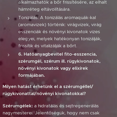
alkalmazhatók a bőr frissítésére, az elhalt
hámréteg eltávolítására.
Tonizálás: A tonizálás aromaquák-kal
(aromavizek) történik: virágvizek, virág
esszenciák és növényi kivonatok vizes
elegyei, melyek hatékonyan tonizálják,
frissítik és vitalizálják a bőrt.
6. Hatóanyagbevitel fito-esszencia,
szérumgél, szérum ill. rügykivonatok,
növényi kivonatok vagy elíxírek
formájában.
Milyen hatást érhetünk el a szérumgéllel/
rügykivonattal/növényi kivonatokkal?
Szérumgélek:
a hidratálás és sejtregenerálás
nagymesterei. Jelentőségük, hogy nem csak