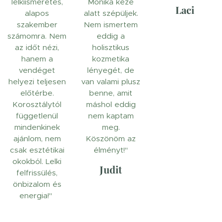
lelkiismeretes,
Mónika keze
Laci
alapos
alatt szépüljek.
szakember
Nem ismertem
számomra. Nem
eddig a
az időt nézi,
holisztikus
hanem a
kozmetika
vendéget
lényegét, de
helyezi teljesen
van valami plusz
előtérbe.
benne, amit
Korosztálytól
máshol eddig
függetlenül
nem kaptam
mindenkinek
meg.
ajánlom, nem
Köszönöm az
csak esztétikai
élményt!"
okokból. Lelki
Judit
felfrissülés,
önbizalom és
energia!"